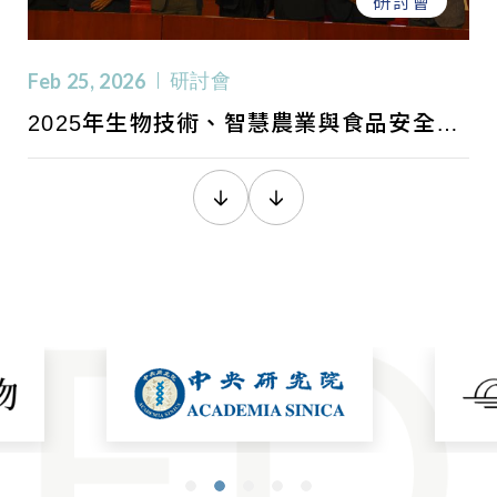
研討會
研討會
研討會
研討會
研討會
研討會
研討會
研討會
研討會
研討會
研討會
研討會
研討會
研討會
研討會
研討會
研討會
研討會
研討會
研討會
Oct 01, 2025
Feb 25, 2026
Dec 01, 2025
Dec 01, 2025
Nov 01, 2025
Nov 01, 2025
Nov 01, 2025
Nov 01, 2025
Nov 01, 2025
Nov 01, 2025
2025 ISOMRM 第七屆臺灣國際再生醫學
2025年生物技術、智慧農業與食品安全創
2025食品暨藥物分析研討會—未來訊號
2025年第六屆生態毒理研討會
2025年基因體學、演化與生物多樣性國際
2025 國際演化基因體學與生物資訊學研討
2025 國際量子與AI技術之生醫科學研討會
2025 生物醫學新知研討會
114 年度生理醫學研習會暨國科會研究成
第二十九屆細菌學研討會
材料應用研討會
業國際研討會
研討會
會
果發表會