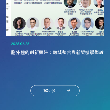
2026.06.26
202
胞外體的創新樞紐：跨域整合與新契機學術論壇
1
報名開始
計
國
實
了解更多