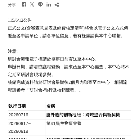
分享：
115/6/12
公告
正式公文
(
含審查意見表及經費核定清單
)
將會以電子公文方式傳
遞至各申請單位，請各單位留意，若有疑慮請與本中心聯繫。
注意
:
研討會海報電子檔請於舉辦日前寄送至本中心。
舉辦日期、講者或議程變動，請來函至本中心備查，本中心將不
定期至研討會現場參與。
核銷完成資料請於研討會舉辦後
2
個月內郵寄至本中心，相關流
程請參考「研討會
-
執行及核銷流程」。
執行日期
名稱
20260716
胞外體的創新樞紐：跨域整合與新契機
20260617~
第
41
屆生物夏令營
20260619