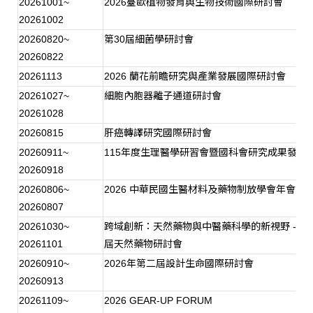
20261001~
2026
臺歐植物發育與生物技術國際研討會
20261002
20260820~
第
30
屆細菌學研討會
20260822
20261113
2026
蘭花前瞻研究與產業發展國際研討會
20261027~
細胞內胞器離子通道研討會
20261028
20260815
肝癌轉譯研究國際研討會
20260911~
115
年度生理醫學研習會暨國科會研究成果發表
20260918
20260806~
2026
中華民國生醫材料及藥物制放學會年會
20260807
20261030~
跨域創新：天然藥物與中醫藥科學的新視野
-
第
4
20261101
屆天然藥物研討會
20260910~
2026
年第二屆設計生命國際研討會
20260913
20261109~
2026 GEAR-UP FORUM