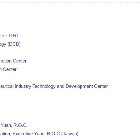
e – ITRI
gy (DCB)
ion Center
Center
Industry Technology and Development Center
Yuan, R.O.C.
on, Executive Yuan, R.O.C.(Taiwan)