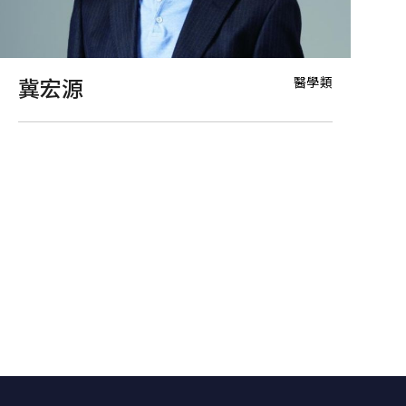
醫學類
冀宏源