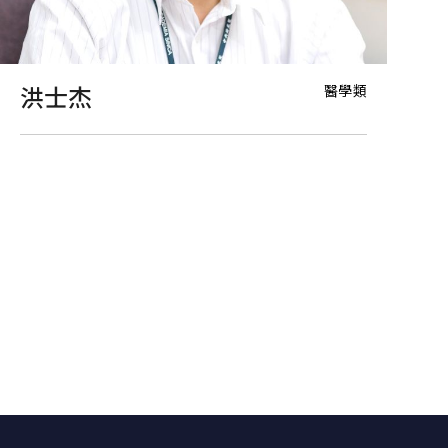
醫學類
洪士杰