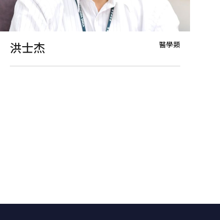
醫學類
洪士杰