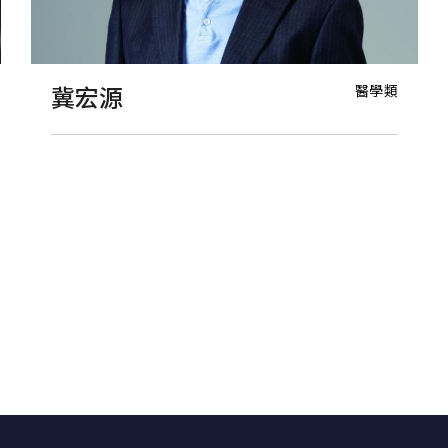
醫學類
冀宏源