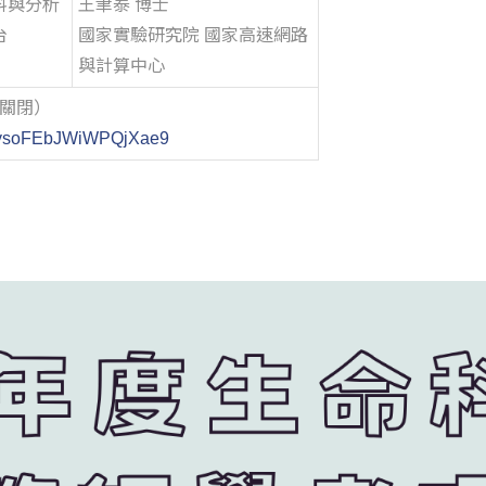
料與分析
王聿泰 博士
台
國家實驗研究院 國家高速網路
與計算中心
0關閉）
le/ysoFEbJWiWPQjXae9