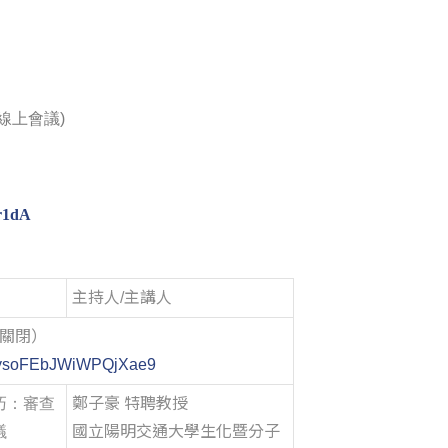
線上會議
)
Dr1dA
主持人/主講人
0關閉）
le/ysoFEbJWiWPQjXae9
巧：審查
鄭子豪 特聘教授
議
國立陽明交通大學生化暨分子