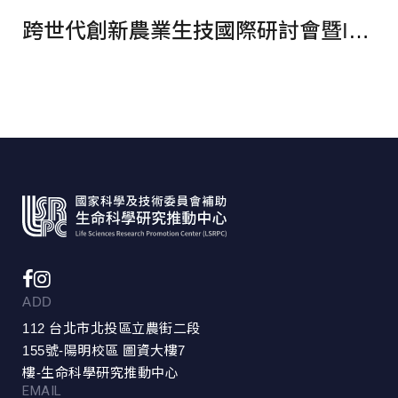
新契機學術論壇 報名開始
跨世代創新農業生技國際研討會暨ISBAB臺灣年會報名開始
ADD
112 台北市北投區立農街二段
155號-陽明校區 圖資大樓7
樓-生命科學研究推動中心
EMAIL