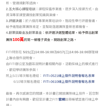
析、
營運規劃等諮詢。
2.五大核心課程培訓：
課程採循序漸進、逐步深入授課方式，
由
資深專家課堂講授創業知識與演練。
3.評選決選：
於六個月專業商業培訓中，階段性舉行評選會議，
給予進階創業團隊肯定，並幫助落選團隊重新思索機會。
4.創業獎勵金及創業基金：
依評選決選整體結果，
給予傑出創業
100萬
團隊
的第一桶種子資金，開啟創業之路。
FITI特別在
5/21(三
)14:00-16:00
及
6/
17(二
)14:00-16:00
辦理線
上聯合徵件說明會，
由
FITI
辦公室及園區說明計畫相關內容，活動採線上的模式進行
，歡迎學研團隊參與！
附上5/21場次報名連結：
FITI-
0521線上徵件說明會報名表單
6/10場次報名連結：
FITI-
0610線上徵件說明會報名表單
最後，再次感謝您的閱讀，本計畫已開放團隊線上投件，
若您對
計畫內容有興趣，歡迎至計畫之FITI
官網
註冊帳號並進行
線上申
請。