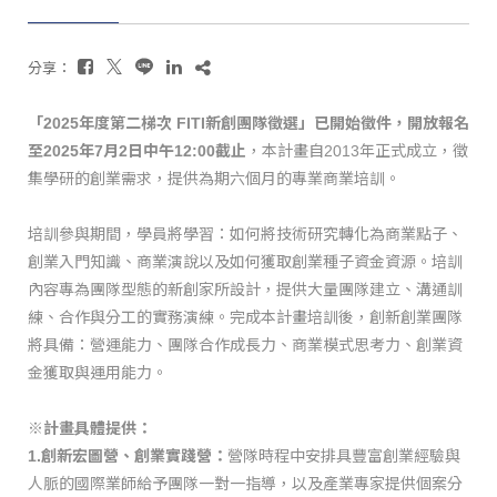
分享：
「2025年度第二梯次 FITI新創團隊徵選」已開始徵件，
開放報名
至2025年7月2日中午12:00截止
，
本計畫自2013年正式成立，徵
集學研的創業需求，
提供為期六個月的專業商業培訓。
培訓參與期間，學員將學習：如何將技術研究轉化為商業點子、
創業入門知識、商業演說以及如何獲取創業種子資金資源。
培訓
內容專為團隊型態的新創家所設計，提供大量團隊建立、
溝通訓
練、合作與分工的實務演練。完成本計畫培訓後，
創新創業團隊
將具備：營運能力、團隊合作成長力、
商業模式思考力、創業資
金獲取與運用能力。
※計畫具體提供：
1.創新宏圖營、創業實踐營：
營隊時程中安排具豐富創業經驗與
人
脈的國際業師給予團隊一對一指導，以及產業專家提供個案分