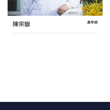
農學類
陳宗嶽