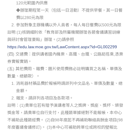
120元範圍內供應
◆辦理期程第一天（包括一日活動）不提供早餐，其一日餐
費以280元為限
參加對象主辦機構以外人員者，每人每日餐費以500元為限
註明:(1)核銷細則依「教育部及所屬機關辦理各類會議講習訓練
與研討會管理要點」辦理。(2)請參照
https://edu.law.moe.gov.tw/LawContent.aspx?id=GL002299
(四) 交通費：提供講者國內機票、高鐵、台鐵、公路局搭乘,憑票
券實報實銷。
(五) 其他費用、雜費：圖片使用費務必註明購買之名稱、單價及
數量、總額款）。
消耗器材藥品費於報帳時請詳列中文品名、單價及數量、總
金額。
雜支，請詳列各項目及各款項。
註明：(1)貴單位若有贈予演講者等人之獎牌、獎座、獎杯、頒發
獎金等，請貴單位自行支付，此種類單據絕對不能報帳，本中心
不補助此種類經費。 (2)自98年度起不再補助聯絡員酬金項目(98
年度審議會議修訂)。 (3)本中心可補助跨單位或跨校的壁報比