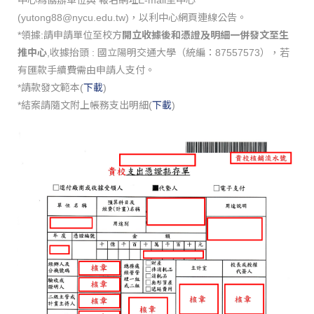
(yutong88@nycu.edu.tw)，以利中心網頁連線公告。
*領據:請申請單位至校方
開立收據後和憑證及明細一併發文至生
推中心
,收據抬頭 : 國立陽明交通大學（統編：87557573），若
有匯款手續費需由申請人支付。
*請款發文範本(
下載
)
*結案請隨文附上帳務支出明細(
下載
)